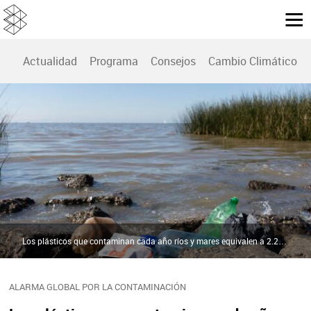
Actualidad
Programa
Consejos
Cambio Climático
Los plásticos que contaminan cada año ríos y mares equivalen a 2.200 torres Eiffel, según la ONU | Freepik
ALARMA GLOBAL POR LA CONTAMINACIÓN