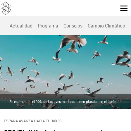
Actualidad
Programa
Consejos
Cambio Climático
Se estima que el 90% de las aves marinas tienen plástico en el estómago, Según SEO/BirdLife | Pexels
ESPAÑA AVANZA HACIA EL 30X30